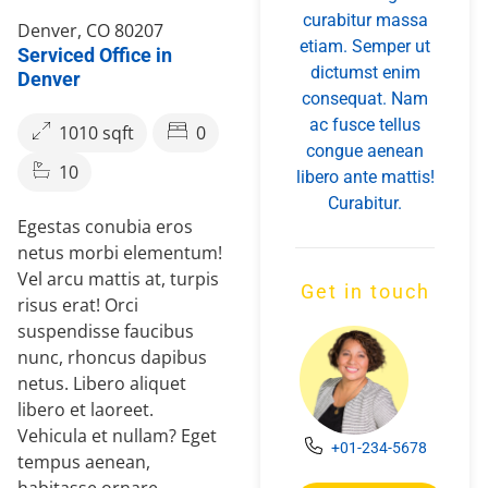
curabitur massa
Denver, CO 80207
etiam. Semper ut
Serviced Office in
dictumst enim
Denver
consequat. Nam
ac fusce tellus
1010 sqft
0
congue aenean
10
libero ante mattis!
Curabitur.
Egestas conubia eros
netus morbi elementum!
Vel arcu mattis at, turpis
Get in touch
risus erat! Orci
suspendisse faucibus
nunc, rhoncus dapibus
netus. Libero aliquet
libero et laoreet.
Vehicula et nullam? Eget
+01-234-5678
tempus aenean,