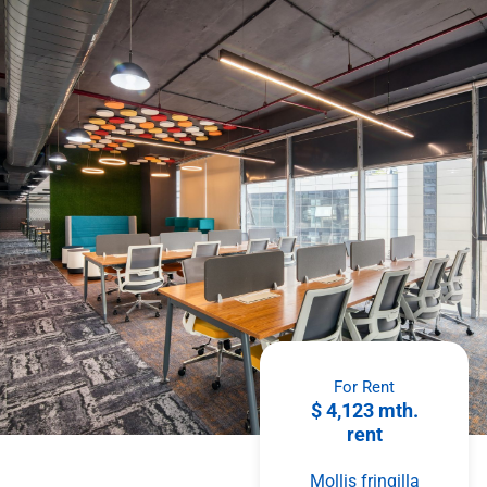
For Rent
$ 4,123 mth.
rent
Mollis fringilla