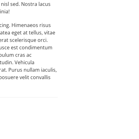
nisl sed. Nostra lacus
inia!
scing. Himenaeos risus
atea eget at tellus, vitae
rat scelerisque orci.
 Fusce est condimentum
ibulum cras ac
tudin. Vehicula
t. Purus nullam iaculis,
posuere velit convallis