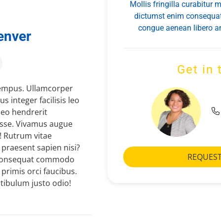
Mollis fringilla curabitur
dictumst enim consequat
congue aenean libero an
enver
Get in
tempus. Ullamcorper
 integer facilisis leo
 leo hendrerit
sse. Vivamus augue
i! Rutrum vitae
praesent sapien nisi?
REQUEST
u consequat commodo
primis orci faucibus.
stibulum justo odio!