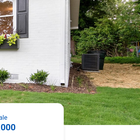
ale
,000