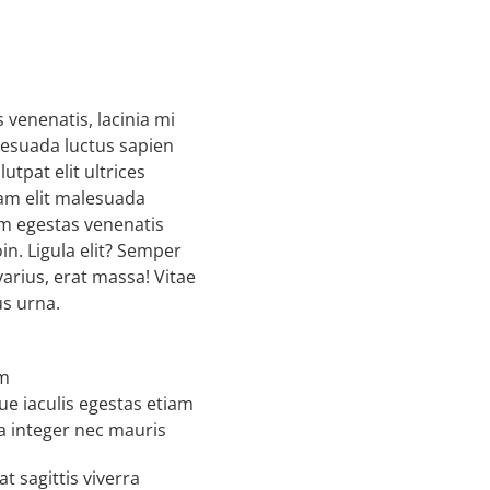
s venenatis, lacinia mi
lesuada luctus sapien
utpat elit ultrices
am elit malesuada
em egestas venenatis
in. Ligula elit? Semper
arius, erat massa! Vitae
us urna.
am
gue iaculis egestas etiam
a integer nec mauris
at sagittis viverra