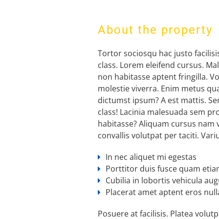
About the property
Tortor sociosqu hac justo facilisi
class. Lorem eleifend cursus. Ma
non habitasse aptent fringilla. Vol
molestie viverra. Enim metus qu
dictumst ipsum? A est mattis. S
class! Lacinia malesuada sem pro
habitasse? Aliquam cursus nam v
convallis volutpat per taciti. Vari
In nec aliquet mi egestas
Porttitor duis fusce quam eti
Cubilia in lobortis vehicula au
Placerat amet aptent eros null
Posuere at facilisis. Platea volutp