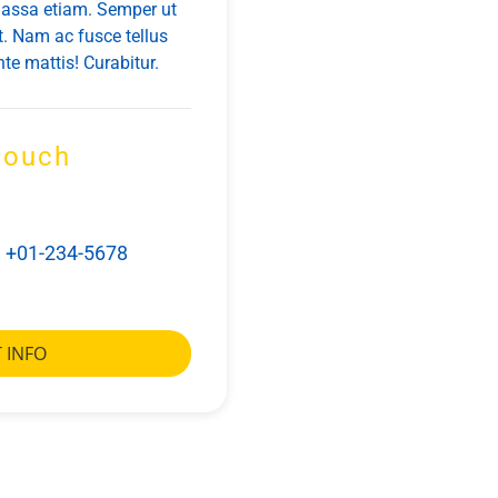
 massa etiam. Semper ut
. Nam ac fusce tellus
te mattis! Curabitur.
 touch
+01-234-5678
 INFO