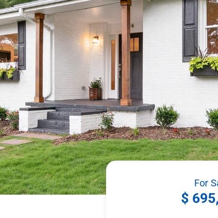
For S
$ 695