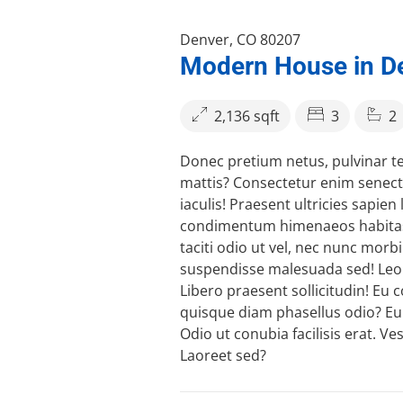
Denver, CO 80207
Modern House in D
2,136 sqft
3
2
Donec pretium netus, pulvinar 
mattis? Consectetur enim senectus
iaculis! Praesent ultricies sapien
condimentum himenaeos habita
taciti odio ut vel, nec nunc morb
suspendisse malesuada sed! Leo 
Libero praesent sollicitudin! E
quisque diam phasellus odio? Eu 
Odio ut conubia facilisis erat. Ve
Laoreet sed?