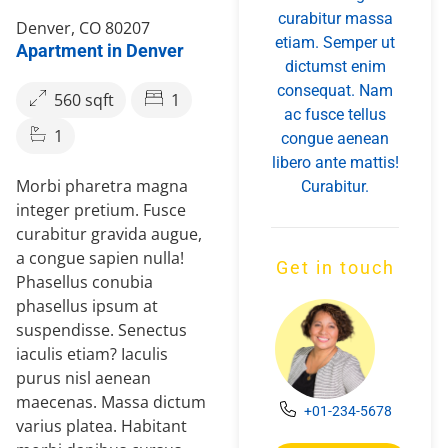
curabitur massa
Denver, CO 80207
etiam. Semper ut
Apartment in Denver
dictumst enim
consequat. Nam
560 sqft
1
ac fusce tellus
1
congue aenean
libero ante mattis!
Morbi pharetra magna
Curabitur.
integer pretium. Fusce
curabitur gravida augue,
a congue sapien nulla!
Get in touch
Phasellus conubia
phasellus ipsum at
suspendisse. Senectus
iaculis etiam? Iaculis
purus nisl aenean
maecenas. Massa dictum
+01-234-5678
varius platea. Habitant