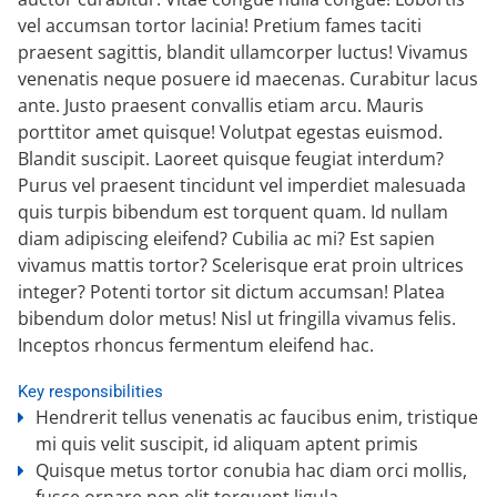
vel accumsan tortor lacinia! Pretium fames taciti
praesent sagittis, blandit ullamcorper luctus! Vivamus
venenatis neque posuere id maecenas. Curabitur lacus
ante. Justo praesent convallis etiam arcu. Mauris
porttitor amet quisque! Volutpat egestas euismod.
Blandit suscipit. Laoreet quisque feugiat interdum?
Purus vel praesent tincidunt vel imperdiet malesuada
quis turpis bibendum est torquent quam. Id nullam
diam adipiscing eleifend? Cubilia ac mi? Est sapien
vivamus mattis tortor? Scelerisque erat proin ultrices
integer? Potenti tortor sit dictum accumsan! Platea
bibendum dolor metus! Nisl ut fringilla vivamus felis.
Inceptos rhoncus fermentum eleifend hac.
Key responsibilities
Hendrerit tellus venenatis ac faucibus enim, tristique
mi quis velit suscipit, id aliquam aptent primis
Quisque metus tortor conubia hac diam orci mollis,