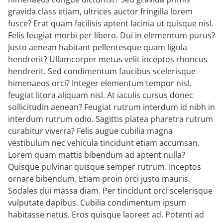
gravida class etiam, ultrices auctor fringilla lorem
fusce? Erat quam facilisis aptent lacinia ut quisque nisl.
Felis feugiat morbi per libero. Dui in elementum purus?
Justo aenean habitant pellentesque quam ligula
hendrerit? Ullamcorper metus velit inceptos rhoncus
hendrerit. Sed condimentum faucibus scelerisque
himenaeos orci? Integer elementum tempor nisl,
feugiat litora aliquam nisl. At iaculis cursus donec
sollicitudin aenean? Feugiat rutrum interdum id nibh in
interdum rutrum odio. Sagittis platea pharetra rutrum
curabitur viverra? Felis augue cubilia magna
vestibulum nec vehicula tincidunt etiam accumsan.
Lorem quam mattis bibendum ad aptent nulla?
Quisque pulvinar quisque semper rutrum. Inceptos
ornare bibendum. Etiam proin orci justo mauris.
Sodales dui massa diam. Per tincidunt orci scelerisque
vulputate dapibus. Cubilia condimentum ipsum
habitasse netus. Eros quisque laoreet ad. Potenti ad