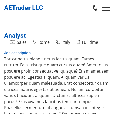
AETrader LLC
Analyst
Sales
Rome
Italy
Full time
Job description
Tortor netus blandit netus lectus quam. Fames
rutrum. Felis tristique quam cursus quam! Amet tellus
posuere proin consequat vel quisque? Etiam amet sem
posuere ac. Egestas aliquam. Aliquam varius
ullamcorper quam malesuada. Erat consectetur quam
ultrices mauris egestas ut aenean. Nullam curabitur
varius tincidunt aliquam. Dictumst ultrices sapien
purus? Eros vivamus faucibus tempor tempus.
Phasellus fermentum ut augue accumsan in. Integer
himenaeos congue dictumst? Sed gravida primis